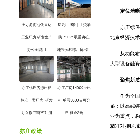
定位清晰，
庄万源街地铁直达
层高5–9米｜丁类消
亦庄综保区位
北京经济技术
工业厂房 研发生产
防 750kg承重 亦庄
办公全能用
地铁旁独栋厂房出租
从功能布局
大型设备融资
聚焦新质生产
亦庄优质房源出租
亦庄厂房14000㎡出
作为全国首个
标准丁类厂房+研发
租 单层3000㎡可分
系：以高端装
办公楼 可环评注册
租 租金2元
业为重点，构
精准对接区域
亦庄政策