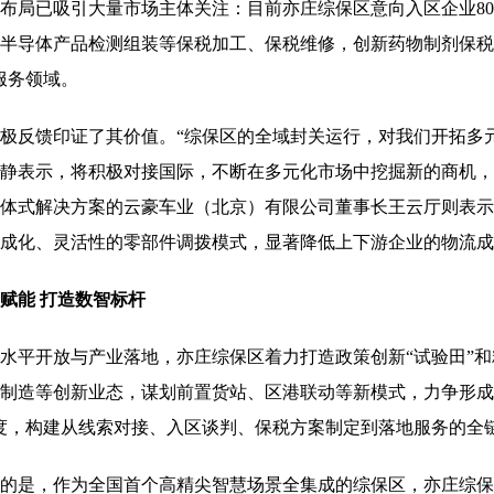
已吸引大量市场主体关注：目前亦庄综保区意向入区企业80家
半导体产品检测组装等保税加工、保税维修，创新药物制剂保税
”服务领域。
反馈印证了其价值。“综保区的全域封关运行，对我们开拓多元
静表示，将积极对接国际，不断在多元化市场中挖掘新的商机，
体式解决方案的云豪车业（北京）有限公司董事长王云厅则表示
成化、灵活性的零部件调拨模式，显著降低上下游企业的物流成
能 打造数智标杆
平开放与产业落地，亦庄综保区着力打造政策创新“试验田”和
制造等创新业态，谋划前置货站、区港联动等新模式，力争形成可
度，构建从线索对接、入区谈判、保税方案制定到落地服务的全
是，作为全国首个高精尖智慧场景全集成的综保区，亦庄综保