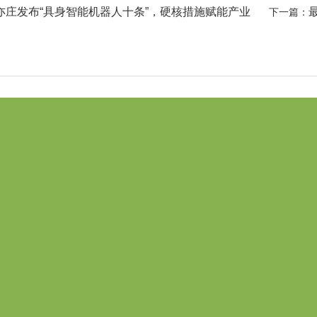
亦庄发布“具身智能机器人十条”，硬核措施赋能产业
下一篇：
亦庄厂房
亦庄写字楼
亦庄园区
亦庄孵化器
单层厂房
亦庄
亦庄
多层厂房
亦庄东区
亦庄东区