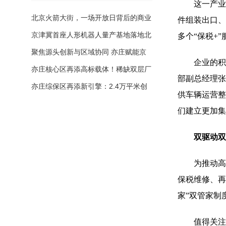
这一产业布局
北京火箭大街，一场开放日背后的商业
件组装出口、
航天生态“聚变效应”
京津冀首座人形机器人量产基地落地北
多个“保税+
京经开区 领益智造超级工厂加速具身
聚焦源头创新与区域协同 亦庄赋能京
企业的积极
智能商业化落地
津冀生物医药产业升级
亦庄核心区再添高标载体！稀缺双层厂
部副总经理张
房赋能高端制造新机遇
亦庄综保区再添新引擎：2.4万平米创
供车辆运营整
新载体落地
们建立更加集
双驱动双赋
为推动高水
保税维修、再
家”双管家制
值得关注的