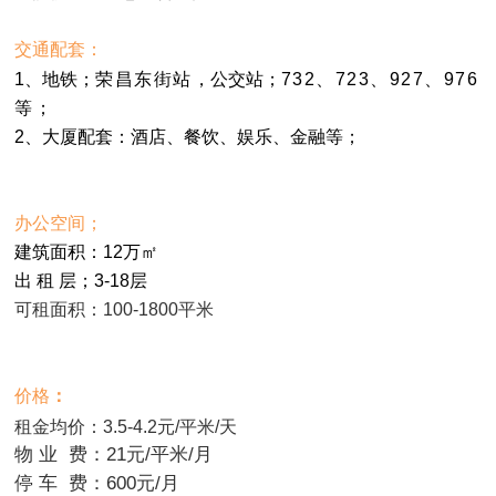
交通配套：
1、地铁；
荣昌东街站
，
公交站；
732、723、927、976
等；
配套：
酒店
2、大厦
、
餐饮、娱乐、金融等；
办公空间；
建筑面积
：
12万㎡
出 租 层；3-18层
可租面积：
100-1800平米
价格
：
租金均价：3.5-4.2元/平米/天
物 业 费：21元/平米/月
停 车 费：600元/月