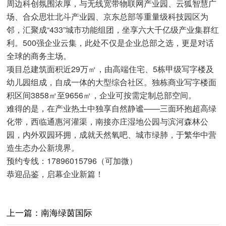
周边科创氛围浓厚，与无线宽带物联网产业园、云狐智慧广
场、合众思壮北斗产业园、京东总部等重量级科技园区为
邻，汇聚成“433”城市功能组团，坐享六大千亿级产业集群红
利。500强企业云集，此处不仅是企业总部之选，更是对话
全球的商务主场。
项目总建筑面积近29万㎡，由高端住宅、5栋甲级写字楼及
幼儿园组成，自成一体的大型综合社区。独栋商业写字楼面
积区间3858㎡至9656㎡，企业可按需定制总部空间。
难得的是，在产业热土中独享自然静谧——三面环抱超高绿
化带，西临通惠河灌渠，南接亦庄湿地公园与滨河森林公
园，内外双园环拥，成就天然氧吧、城市绿肺，于繁华中营
造生态办公新境界。
预约专线：17896015796（可加微）
恭迎品鉴，启幕企业新篇！
上一篇：
南海绿茵国际