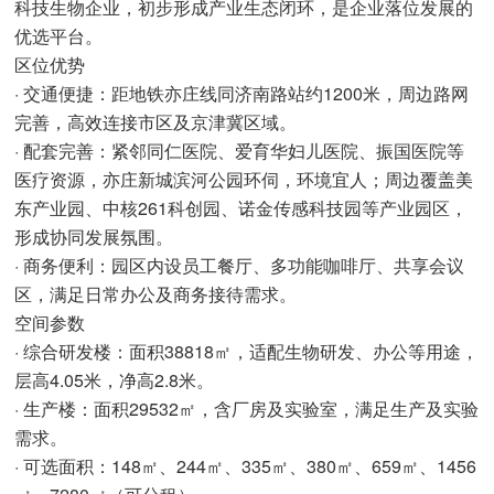
科技生物企业，初步形成产业生态闭环，是企业落位发展的
优选平台。
区位优势
· 交通便捷：距地铁亦庄线同济南路站约1200米，周边路网
完善，高效连接市区及京津冀区域。
· 配套完善：紧邻同仁医院、爱育华妇儿医院、振国医院等
医疗资源，亦庄新城滨河公园环伺，环境宜人；周边覆盖美
东产业园、中核261科创园、诺金传感科技园等产业园区，
形成协同发展氛围。
· 商务便利：园区内设员工餐厅、多功能咖啡厅、共享会议
区，满足日常办公及商务接待需求。
空间参数
· 综合研发楼：面积38818㎡，适配生物研发、办公等用途，
层高4.05米，净高2.8米。
· 生产楼：面积29532㎡，含厂房及实验室，满足生产及实验
需求。
· 可选面积：148㎡、244㎡、335㎡、380㎡、659㎡、1456