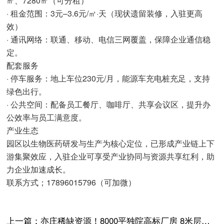
㎡、7280㎡（可分租）
· 租金范围：3元–3.6元/㎡·天（现状遗留装修，入驻更高
效）
· 通讯网络：联通、移动、电信三网覆盖，保障企业通信稳
定。
配套服务
· 停车服务：地上车位230元/月，能源车充电桩充足，支持
绿色出行。
· 公共空间：配备员工餐厅、咖啡厅、共享会议区，提升办
公效率与员工满意度。
产业生态
园区以生物医药研发与生产为核心定位，已形成产业链上下
游集聚效应，入驻企业可享受产业协同与资源共享红利，助
力企业加速成长。
联系方式；17896015796（可加微）
上一篇：
亦庄稀缺资源！8000平独院高标厂房 8米层高 630KV动力电 地铁500米